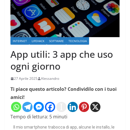
INTERNET
LIFEHACK
SOFTWARE
TECNOLOGIA
App utili: 3 app che uso
ogni giorno
27 Aprile 2025
Alessandro
Ti piace questo articolo? Condividilo con i tuoi
amici!
Tempo di lettura:
5
minuti
Il mio smartphone trabocca di app, alcune le installo, le