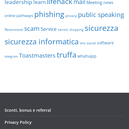
lifehack
mail
leadership
learn
Meeting
news
phishing
public speaking
online
pathways
privacy
sicurezza
scam
Service
Recensione
servizi
shopping
sicurezza informatica
software
social
sms
truffa
Toastmasters
whatsapp
telegram
Sconti, bonus e referral
Privacy Policy