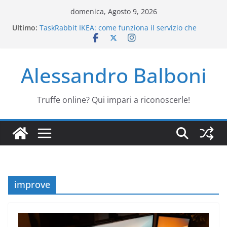
Salta
domenica, Agosto 9, 2026
al
Generatore Tractor Supply: è una truffa?
Ultimo:
contenuto
TaskRabbit IKEA: come funziona il servizio che
monta i mobili
Email Ace Hardware YETI: è una truffa che porta su
Alessandro Balboni
AliExpress
Truffa MioDottore Kit Medico: è vera o falsa?
Friggitrice Lidl gratis: la mail che vi svuota la carta
Truffe online? Qui impari a riconoscerle!
improve