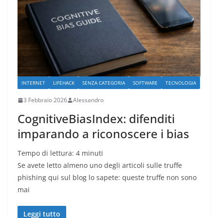
INTERNET
LIFEHACK
SENZA CATEGORIA
SOFTWARE
TECNOLOGIA
3 Febbraio 2026
Alessandro
CognitiveBiasIndex: difenditi
imparando a riconoscere i bias
Tempo di lettura:
4
minuti
Se avete letto almeno uno degli articoli sulle truffe
phishing qui sul blog lo sapete: queste truffe non sono
mai
Leggi tutto