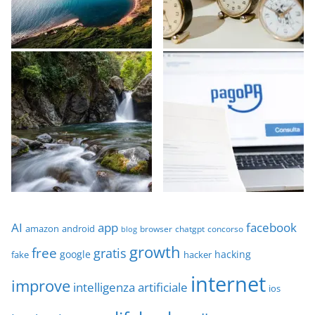
AI
app
facebook
amazon
android
browser
chatgpt
concorso
blog
growth
free
gratis
google
hacking
fake
hacker
internet
improve
intelligenza artificiale
ios