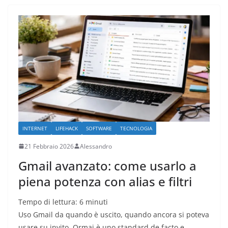
INTERNET
LIFEHACK
SOFTWARE
TECNOLOGIA
21 Febbraio 2026
Alessandro
Gmail avanzato: come usarlo a
piena potenza con alias e filtri
Tempo di lettura:
6
minuti
Uso Gmail da quando è uscito, quando ancora si poteva
usare su invito. Ormai è uno standard de facto e