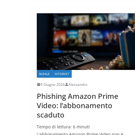
BUFALE
INTERNET
9 Giugno 2026
Alessandro
Phishing Amazon Prime
Video: l’abbonamento
scaduto
Tempo di lettura:
6
minuti
L’abbonamento Amazon Prime Video non è