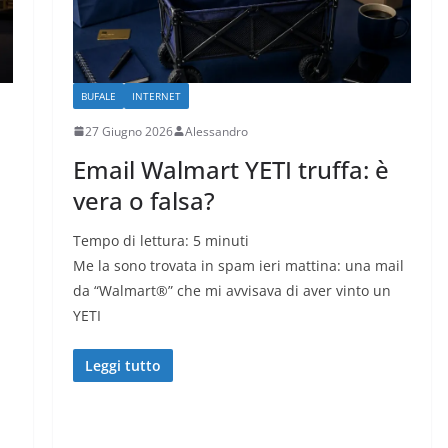
BUFALE
INTERNET
27 Giugno 2026
Alessandro
Email Walmart YETI truffa: è
vera o falsa?
Tempo di lettura:
5
minuti
Me la sono trovata in spam ieri mattina: una mail
da “Walmart®” che mi avvisava di aver vinto un
YETI
Leggi tutto