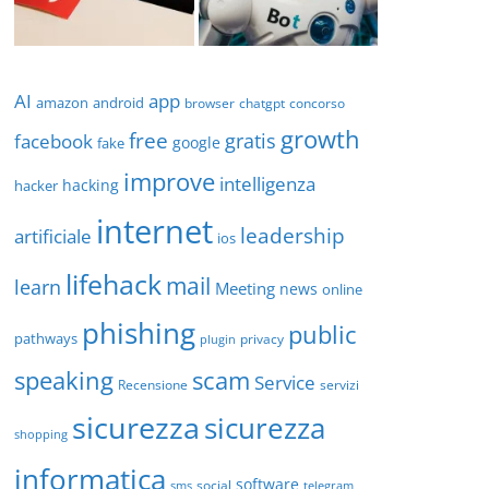
AI
app
amazon
android
browser
chatgpt
concorso
growth
free
gratis
facebook
google
fake
improve
intelligenza
hacking
hacker
internet
leadership
artificiale
ios
lifehack
mail
learn
Meeting
news
online
phishing
public
pathways
privacy
plugin
scam
speaking
Service
Recensione
servizi
sicurezza
sicurezza
shopping
informatica
software
social
sms
telegram