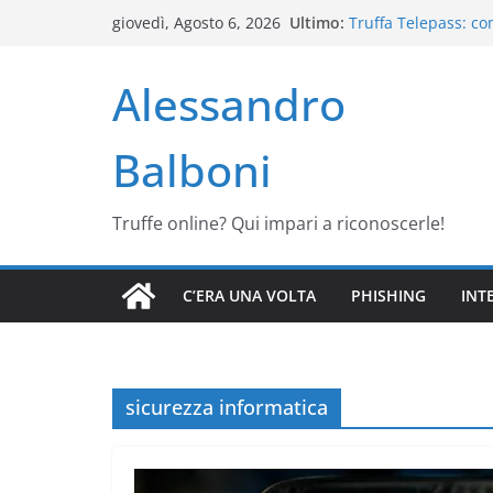
Salta
Ultimo:
Truffa Telepass: co
giovedì, Agosto 6, 2026
al
Truffa MioDottore K
Friggitrice Lidl grat
contenuto
Alessandro
Generatore Tractor 
TaskRabbit IKEA: co
mobili
Balboni
Truffe online? Qui impari a riconoscerle!
C’ERA UNA VOLTA
PHISHING
INT
sicurezza informatica