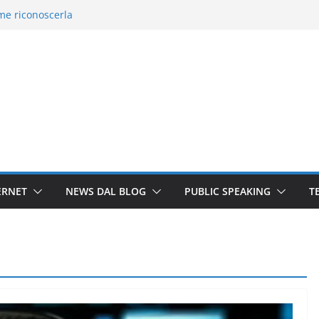
me riconoscerla
it Medico: è vera o falsa?
is: la mail che vi svuota la carta
Supply: è una truffa?
me funziona il servizio che monta i
ERNET
NEWS DAL BLOG
PUBLIC SPEAKING
T