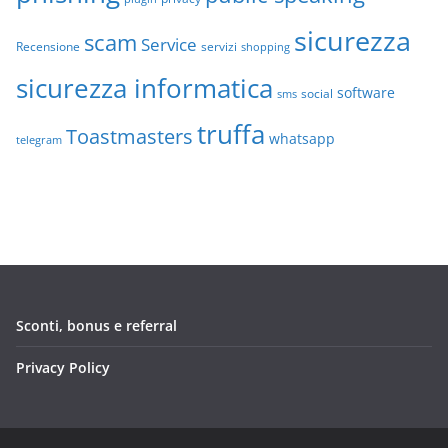
sicurezza
scam
Service
Recensione
servizi
shopping
sicurezza informatica
software
social
sms
truffa
Toastmasters
whatsapp
telegram
Sconti, bonus e referral
Privacy Policy