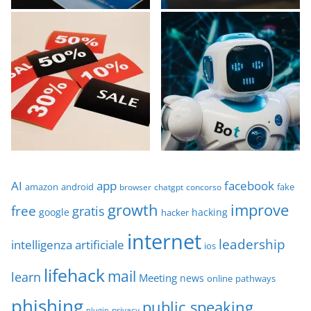
AI
app
facebook
amazon
android
fake
browser
chatgpt
concorso
growth
improve
free
gratis
google
hacking
hacker
internet
leadership
intelligenza artificiale
ios
lifehack
mail
learn
Meeting
news
online
pathways
phishing
public speaking
privacy
plugin