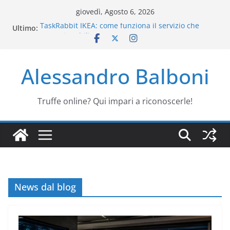
Salta
giovedì, Agosto 6, 2026
al
Ultimo:
TaskRabbit IKEA: come funziona il servizio che
contenuto
monta i mobili
Truffa Telepass: come riconoscerla
Truffa MioDottore Kit Medico: è vera o falsa?
Alessandro Balboni
Friggitrice Lidl gratis: la mail che vi svuota la carta
Generatore Tractor Supply: è una truffa?
Truffe online? Qui impari a riconoscerle!
News dal blog