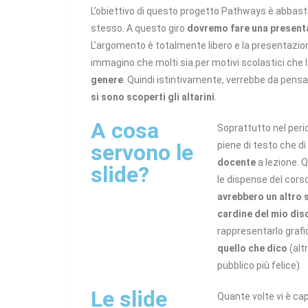
L’obiettivo di questo progetto Pathways è abbast
stesso. A questo giro
dovremo fare una presenta
L’argomento è totalmente libero e la presentazio
immagino che molti sia per motivi scolastici che 
genere
. Quindi istintivamente, verrebbe da pensa
si sono scoperti gli altarini
.
A cosa
Soprattutto nel peri
servono le
piene di testo che di
docente
a lezione. 
slide?
le dispense del cors
avrebbero un altro
cardine del mio di
rappresentarlo gra
quello che dico
(alt
pubblico più felice).
Le slide
Quante volte vi è ca