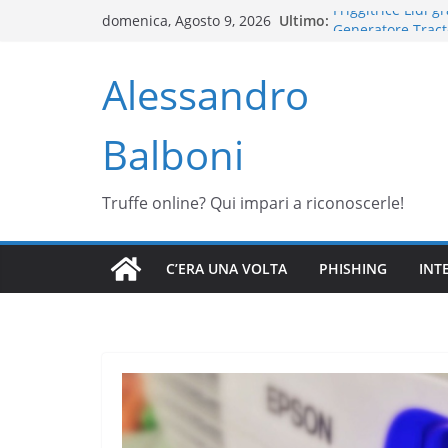
Ultimo:
Friggitrice Lidl g
domenica, Agosto 9, 2026
Generatore Tract
TaskRabbit IKEA: 
Alessandro
mobili
Email Ace Hardwa
AliExpress
Balboni
Truffa MioDottore
Truffe online? Qui impari a riconoscerle!
C’ERA UNA VOLTA
PHISHING
INT