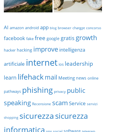
AI
app
amazon
android
browser
chatgpt
concorso
blog
growth
free
gratis
facebook
google
fake
improve
intelligenza
hacking
hacker
internet
leadership
artificiale
ios
lifehack
mail
learn
Meeting
news
online
phishing
public
pathways
privacy
scam
speaking
Service
Recensione
servizi
sicurezza
sicurezza
shopping
informatica
software
social
sms
telegram