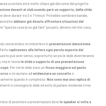
anza scontato ed è molto chiaro già dal nome del progetto
zione davanti al club usando però un supporto, delle slide
.
ne deve durare tra 5 e 7 minuti. Potrebbe sembrare banale,
lavorativi
abbiano già dovuto affrontare situazioni del
re “questa cosa la so già fare” poi però, almeno nel mio caso,
odo universitario mi imbattevo in
presentazioni densissime
,
 fatto
replicavano alla lettera ogni parola esposta dal
Questo può aver senso, soprattutto se poi le slide diventeranno
o, ma in teoria
le slide a supporto di una presentazione
 scopo
. Per me le slide sono un
focus maggiore sul punto
scorso
o mi aiutano ad
evidenziare un concetto
o
ficamente quando è complesso.
Non sono mai una replica di
rimenti vi consegno le slide ed evito di parlare rendendo il mio
pitato di assistere a presentazioni dove
lo speaker si volta a