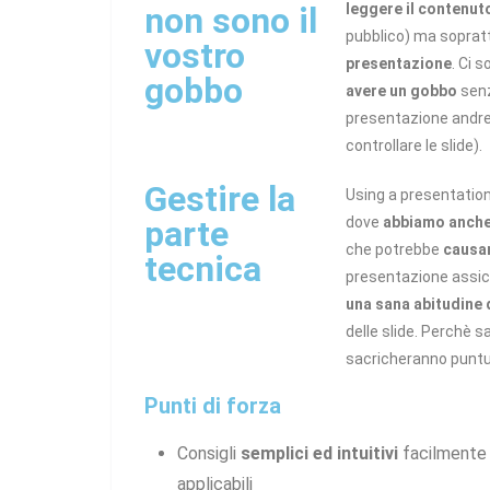
non sono il
leggere il contenuto
pubblico) ma sopratt
vostro
presentazione
. Ci 
gobbo
avere un gobbo
senz
presentazione andre
controllare le slide).
Gestire la
Using a presentation
parte
dove
abbiamo anche
che potrebbe
causar
tecnica
presentazione assicu
una sana abitudine 
delle slide. Perchè 
sacricheranno puntua
Punti di forza
Consigli
semplici ed intuitivi
facilmente
applicabili