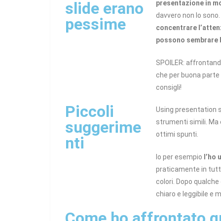
slide erano
presentazione in m
davvero non lo sono.
pessime
c
oncentrare l’atte
possono sembrare ba
SPOILER: affrontand
che per buona parte 
consigli!
Piccoli
Using presentation
suggerime
strumenti simili. Ma
ottimi spunti.
nti
Io per esempio
l’ho 
praticamente in tutte 
colori. Dopo qualch
chiaro e leggibile e
Come ho affrontato q