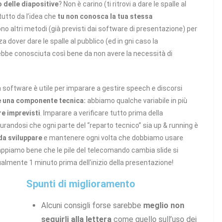
 delle diapositive
? Non è carino (ti ritrovi a dare le spalle al
utto da l’idea che
tu non conosca la tua stessa
sono altri metodi (già previsti dai software di presentazione) per
a dover dare le spalle al pubblico (ed in gni caso la
bbe conosciuta così bene da non avere la necessità di
 software è utile per imparare a gestire speech e discorsi
 una componente tecnica:
abbiamo qualche variabile in più
e imprevisti
. Imparare a verificare tutto prima della
randosi che ogni parte del “reparto tecnico” sia up & running è
da sviluppare
e mantenere ogni volta che dobbiamo usare
sappiamo bene che le pile del telecomando cambia slide si
lmente 1 minuto prima dell’inizio della presentazione!
Spunti di miglioramento
Alcuni consigli forse sarebbe
meglio non
seguirli alla lettera
come quello sull’uso dei