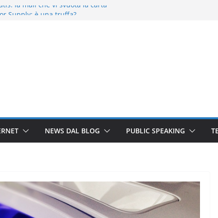
ratis: la mail che vi svuota la carta
or Supply: è una truffa?
come funziona il servizio che monta i
re YETI: è una truffa che porta su
 Kit Medico: è vera o falsa?
ERNET
NEWS DAL BLOG
PUBLIC SPEAKING
T