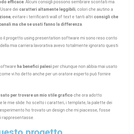
odo efficace
. Alcuni consigli possono sembrare scontati ma
 Usare dei
caratteri altamente leggibili
, colori che aiutino a
nzione
, evitare i terrificanti wall of text e tanti altri
consigli che
nali ma che se usati fanno la differenza
.
o il progetto using presentation software mi sono reso conto
della mia carriera lavorativa avevo totalmente ignorato questi
 software
ha benefici palesi
per chiunque non abbia mai usato
 come vi ho detto anche per un oratore esperto può fornire
usato per trovare un mio stile grafico
che ora adotto
le mie slide: ho scelto i caratteri, i template, la palette dei
e esperimento ho trovato un design che mi piacesse, fosse
 mi rappresentasse.
uesto progetto