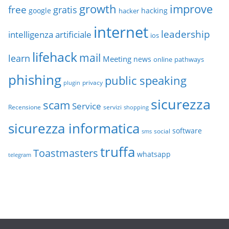
growth
improve
free
gratis
google
hacking
hacker
internet
leadership
intelligenza artificiale
ios
lifehack
mail
learn
Meeting
news
online
pathways
phishing
public speaking
privacy
plugin
sicurezza
scam
Service
Recensione
servizi
shopping
sicurezza informatica
software
social
sms
truffa
Toastmasters
whatsapp
telegram