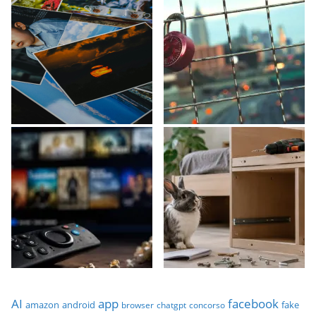
AI
app
facebook
amazon
android
fake
browser
chatgpt
concorso